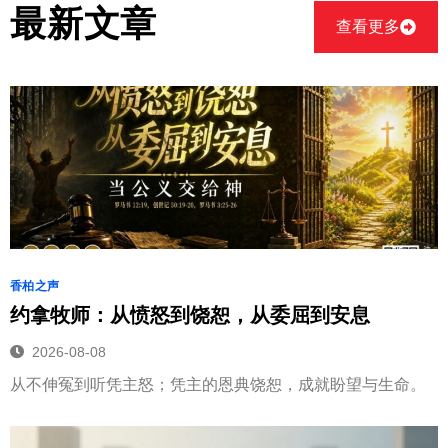
最新文章
查看更多
香柏之声
约拿牧师：从愤怒到饶恕，从委屈到安息
2026-08-08
从不伸冤到听凭主怒；凭主的恩典饶恕，成就盼望与生命。