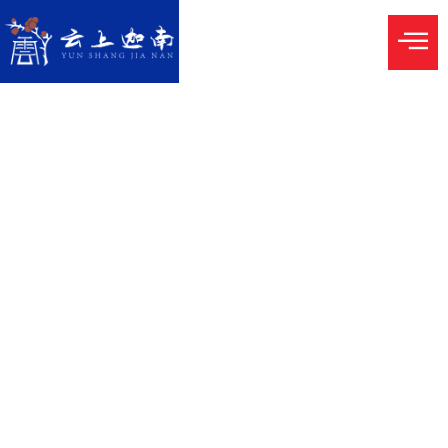
云上迦南
历代志上16:18
（耶和华神）说：“我必将迦南地赐
给你，作你产业的份。”